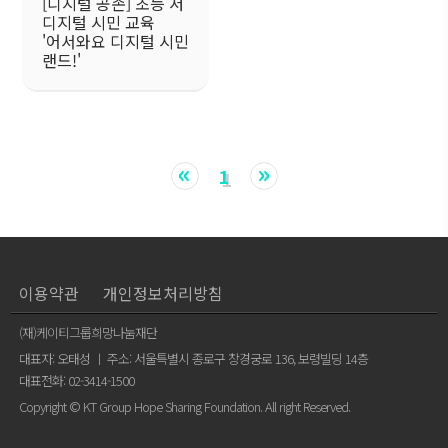
[디지털 공존] 초등 저
디지털 시민 교육
'어서와요 디지털 시민
랜드!'
«
»
1
이용약관
개인정보처리방침
(재)케이티그룹희망나눔재단
대표자: 오태성 ㅣ 주소: 서울특별시 종로구 창경궁로 136, 보령빌딩 14층
대표전화: 02-3414-1500
Copyright © KT Group Hope Sharing Foundation. All right Reserved.