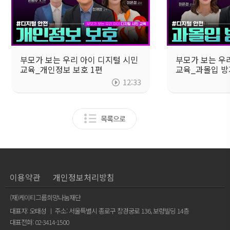
부모가 보는 우리 아이 디지털 시민
부모가 보는 우
교육_개인정보 보호 1편
교육_과몰입 방
12:33
이용약관
개인정보처리방침
(재)케이티그룹희망나눔재단
대표자: 오태성 ㅣ 주소: 서울특별시 종로구 창경궁로 136, 보령빌딩 14층
대표전화: 02-3414-1500